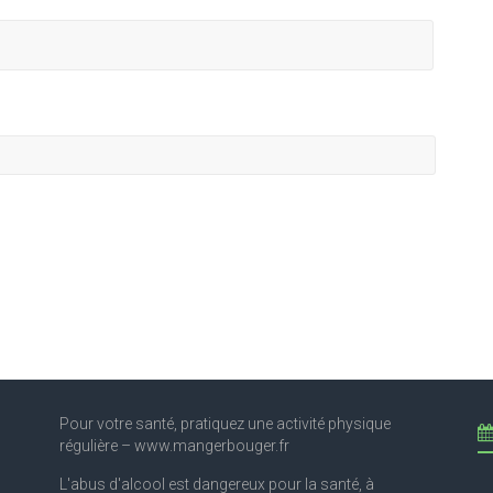
Pour votre santé, pratiquez une activité physique
régulière – www.mangerbouger.fr
L'abus d'alcool est dangereux pour la santé, à