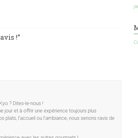
j
M
avis !
”
C
yo ? Dites-le-nous !
 jour et à offrir une expérience toujours plus
s plats, l’accueil ou l’ambiance, nous serions ravis de
xpérience avec les autres gourmets !