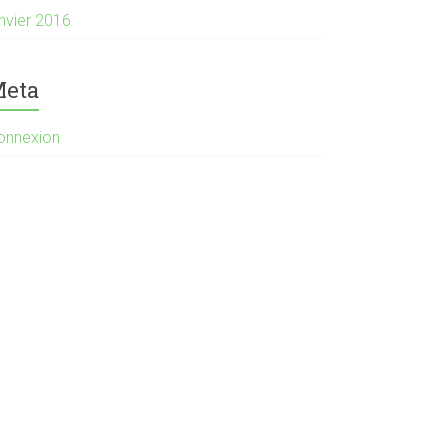
anvier 2016
eta
onnexion